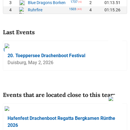
1737
3
2
01:13.51
Blue Dragons Borken
(-6)
1503
4
4
01:15.26
Ruhrfire
(-63)
Last Events
20. Toeppersee Drachenboot Festival
Duisburg, May 2, 2026
Events that are located close to this team
Hafenfest Drachenboot Regatta Bergkamen Rünthe
2026