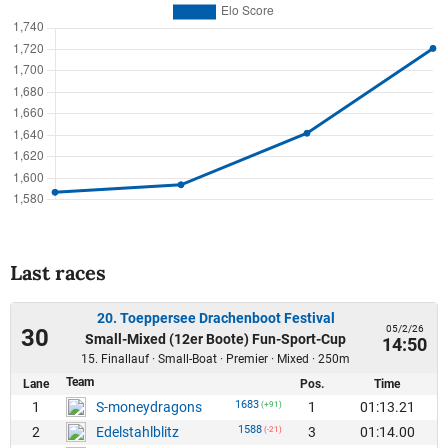
Last races
20. Toeppersee Drachenboot Festival
05/2/26
30
Small-Mixed (12er Boote) Fun-Sport-Cup
14:50
15. Finallauf · Small-Boat · Premier · Mixed · 250m
Team
Lane
Pos.
Time
1683
1
1
01:13.21
S-moneydragons
(+91)
1588
2
3
01:14.00
Edelstahlblitz
(-21)