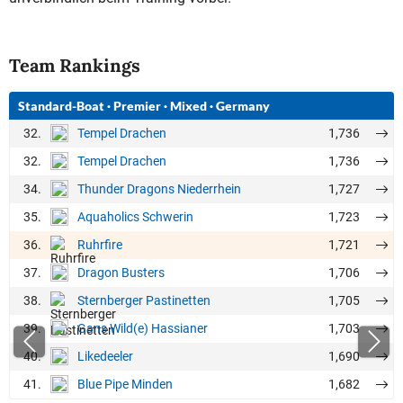
Team Rankings
Standard-Boat
·
Premier
·
Mixed
·
Germany
32.
1,736
Tempel Drachen
32.
1,736
Tempel Drachen
34.
1,727
Thunder Dragons Niederrhein
35.
1,723
Aquaholics Schwerin
36.
1,721
Ruhrfire
37.
1,706
Dragon Busters
38.
1,705
Sternberger Pastinetten
39.
1,703
Gans Wild(e) Hassianer
40.
1,690
Likedeeler
41.
1,682
Blue Pipe Minden