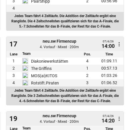
3
2
00:56.96
PaarShipp
4
Jedes Team fährt 4 Zeitläufe. Die Addition der Zeitläufe ergibt eine
Rangliste. Die 4 Zeitschnellsten qualifizieren sich für das A-Finale, die
5.-7.Schnellsten für das B-Finale, der Rest für das C-Finale.
neu.sw Firmencup
07/4/26
17
14:00
4. Vorlauf · Mixed · 200m
Team
Lane
Pos.
Time
1
4
01:09.11
Diakoniewerkstätten
2
1
00:57.13
The Griffins
3
2
01:03.26
MOS(ai)KITOS
4
3
01:06.52
Rotstift.Piraten
Jedes Team fährt 4 Zeitläufe. Die Addition der Zeitläufe ergibt eine
Rangliste. Die 3 Zeitschnellsten qualifizieren sich für das A-Finale, die
4.-6.Schnellsten für das B-Finale, der Rest für das C-Finale.
neu.sw Firmencup
07/4/26
19
14:20
4. Vorlauf · Mixed · 200m
Team
Lane
Pos.
Time