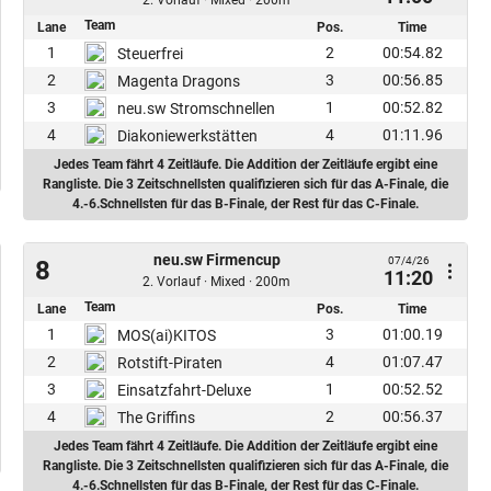
2. Vorlauf · Mixed · 200m
Team
Lane
Pos.
Time
1
2
00:54.82
Steuerfrei
2
3
00:56.85
Magenta Dragons
3
1
00:52.82
neu.sw Stromschnellen
4
4
01:11.96
Diakoniewerkstätten
Jedes Team fährt 4 Zeitläufe. Die Addition der Zeitläufe ergibt eine
Rangliste. Die 3 Zeitschnellsten qualifizieren sich für das A-Finale, die
4.-6.Schnellsten für das B-Finale, der Rest für das C-Finale.
neu.sw Firmencup
07/4/26
8
11:20
2. Vorlauf · Mixed · 200m
Team
Lane
Pos.
Time
1
3
01:00.19
MOS(ai)KITOS
2
4
01:07.47
Rotstift-Piraten
3
1
00:52.52
Einsatzfahrt-Deluxe
4
2
00:56.37
The Griffins
Jedes Team fährt 4 Zeitläufe. Die Addition der Zeitläufe ergibt eine
Rangliste. Die 3 Zeitschnellsten qualifizieren sich für das A-Finale, die
4.-6.Schnellsten für das B-Finale, der Rest für das C-Finale.