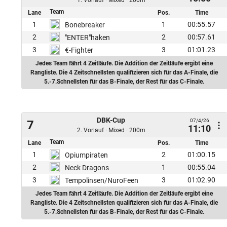
1. Vorlauf · Mixed · 200m
Team
Lane
Pos.
Time
1
1
00:55.57
Bonebreaker
2
2
00:57.61
"ENTER"haken
3
3
01:01.23
€-Fighter
Jedes Team fährt 4 Zeitläufe. Die Addition der Zeitläufe ergibt eine
Rangliste. Die 4 Zeitschnellsten qualifizieren sich für das A-Finale, die
5.-7.Schnellsten für das B-Finale, der Rest für das C-Finale.
DBK-Cup
07/4/26
7
11:10
2. Vorlauf · Mixed · 200m
Team
Lane
Pos.
Time
1
2
01:00.15
Opiumpiraten
2
1
00:55.04
Neck Dragons
3
3
01:02.90
Tempolinsen/NuroFeen
Jedes Team fährt 4 Zeitläufe. Die Addition der Zeitläufe ergibt eine
Rangliste. Die 4 Zeitschnellsten qualifizieren sich für das A-Finale, die
5.-7.Schnellsten für das B-Finale, der Rest für das C-Finale.