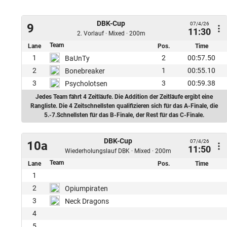
DBK-Cup
07/4/26
9
11:30
2. Vorlauf · Mixed · 200m
Team
Lane
Pos.
Time
1
2
00:57.50
BaUnTy
2
1
00:55.10
Bonebreaker
3
3
00:59.38
Psycholotsen
Jedes Team fährt 4 Zeitläufe. Die Addition der Zeitläufe ergibt eine
Rangliste. Die 4 Zeitschnellsten qualifizieren sich für das A-Finale, die
5.-7.Schnellsten für das B-Finale, der Rest für das C-Finale.
DBK-Cup
07/4/26
10a
11:50
Wiederholungslauf DBK · Mixed · 200m
Team
Lane
Pos.
Time
1
2
Opiumpiraten
3
Neck Dragons
4
5