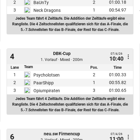
2
2
01:00.18
BaUnTy
3
1
00:54.97
Neck Dragons
Jedes Team fährt 4 Zeitläufe. Die Addition der Zeitläufe ergibt eine
Rangliste. Die 4 Zeitschnellsten qualifizieren sich für das A-Finale, die
5.-7.Schnellsten für das B-Finale, der Rest für das C-Finale.
DBK-Cup
07/4/26
4
10:40
1. Vorlauf · Mixed · 200m
Team
Lane
Pos.
Time
1
2
01:00.33
Psycholotsen
2
1
00:55.82
PaarShipp
3
3
01:00.65
Opiumpiraten
Jedes Team fährt 4 Zeitläufe. Die Addition der Zeitläufe ergibt eine
Rangliste. Die 4 Zeitschnellsten qualifizieren sich für das A-Finale, die
5.-7.Schnellsten für das B-Finale, der Rest für das C-Finale.
neu.sw Firmencup
07/4/26
6
11:00