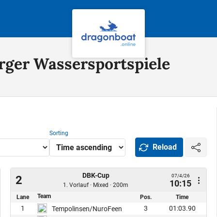
rger Wassersportspiele
Sorting
Reload
DBK-Cup
07/4/26
2
10:15
1. Vorlauf · Mixed · 200m
Team
Lane
Pos.
Time
1
3
01:03.90
Tempolinsen/NuroFeen