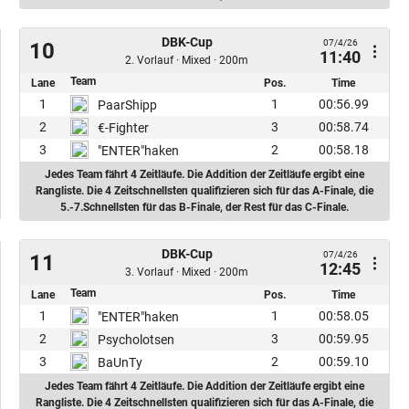
DBK-Cup
07/4/26
10
11:40
2. Vorlauf · Mixed · 200m
Team
Lane
Pos.
Time
1
1
00:56.99
PaarShipp
2
3
00:58.74
€-Fighter
3
2
00:58.18
"ENTER"haken
Jedes Team fährt 4 Zeitläufe. Die Addition der Zeitläufe ergibt eine
Rangliste. Die 4 Zeitschnellsten qualifizieren sich für das A-Finale, die
5.-7.Schnellsten für das B-Finale, der Rest für das C-Finale.
DBK-Cup
07/4/26
11
12:45
3. Vorlauf · Mixed · 200m
Team
Lane
Pos.
Time
1
1
00:58.05
"ENTER"haken
2
3
00:59.95
Psycholotsen
3
2
00:59.10
BaUnTy
Jedes Team fährt 4 Zeitläufe. Die Addition der Zeitläufe ergibt eine
Rangliste. Die 4 Zeitschnellsten qualifizieren sich für das A-Finale, die