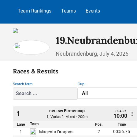
p to main content
Skip to search
Skip to main navigation
Team Rankings
Teams
Events
19.Neubrandenbu
Neubrandenburg, July 4, 2026
Races & Results
Search term
Cup
neu.sw Firmencup
07/4/26
1
10:00
1. Vorlauf · Mixed · 200m
Team
Lane
Pos.
Time
1
2
00:56.75
Magenta Dragons