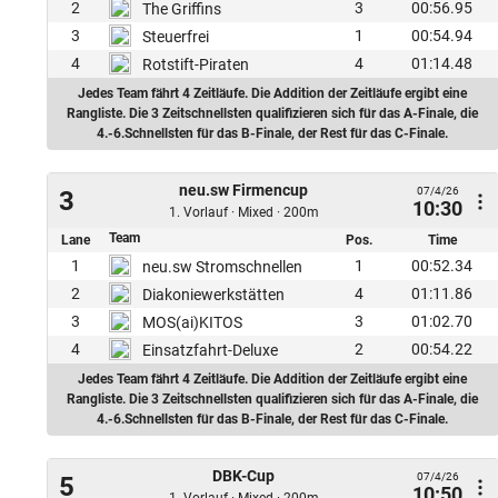
2
3
00:56.95
The Griffins
3
1
00:54.94
Steuerfrei
4
4
01:14.48
Rotstift-Piraten
Jedes Team fährt 4 Zeitläufe. Die Addition der Zeitläufe ergibt eine
Rangliste. Die 3 Zeitschnellsten qualifizieren sich für das A-Finale, die
4.-6.Schnellsten für das B-Finale, der Rest für das C-Finale.
neu.sw Firmencup
07/4/26
3
10:30
1. Vorlauf · Mixed · 200m
Team
Lane
Pos.
Time
1
1
00:52.34
neu.sw Stromschnellen
2
4
01:11.86
Diakoniewerkstätten
3
3
01:02.70
MOS(ai)KITOS
4
2
00:54.22
Einsatzfahrt-Deluxe
Jedes Team fährt 4 Zeitläufe. Die Addition der Zeitläufe ergibt eine
Rangliste. Die 3 Zeitschnellsten qualifizieren sich für das A-Finale, die
4.-6.Schnellsten für das B-Finale, der Rest für das C-Finale.
DBK-Cup
07/4/26
5
10:50