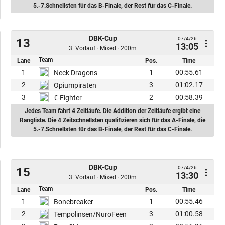
5.-7.Schnellsten für das B-Finale, der Rest für das C-Finale.
DBK-Cup
07/4/26
13
13:05
3. Vorlauf · Mixed · 200m
Team
Lane
Pos.
Time
1
1
00:55.61
Neck Dragons
2
3
01:02.17
Opiumpiraten
3
2
00:58.39
€-Fighter
Jedes Team fährt 4 Zeitläufe. Die Addition der Zeitläufe ergibt eine
Rangliste. Die 4 Zeitschnellsten qualifizieren sich für das A-Finale, die
5.-7.Schnellsten für das B-Finale, der Rest für das C-Finale.
DBK-Cup
07/4/26
15
13:30
3. Vorlauf · Mixed · 200m
Team
Lane
Pos.
Time
1
1
00:55.46
Bonebreaker
2
3
01:00.58
Tempolinsen/NuroFeen