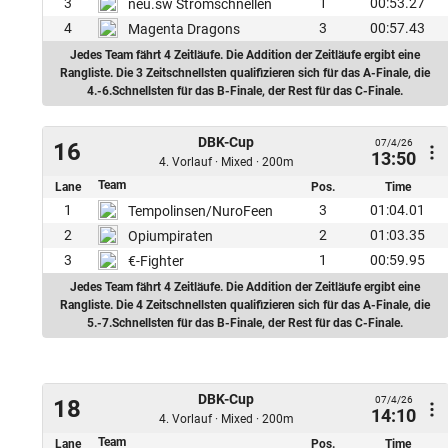
3
1
00:53.27
neu.sw Stromschnellen
4
3
00:57.43
Magenta Dragons
Jedes Team fährt 4 Zeitläufe. Die Addition der Zeitläufe ergibt eine
Rangliste. Die 3 Zeitschnellsten qualifizieren sich für das A-Finale, die
4.-6.Schnellsten für das B-Finale, der Rest für das C-Finale.
DBK-Cup
07/4/26
16
13:50
4. Vorlauf · Mixed · 200m
Team
Lane
Pos.
Time
1
3
01:04.01
Tempolinsen/NuroFeen
2
2
01:03.35
Opiumpiraten
3
1
00:59.95
€-Fighter
Jedes Team fährt 4 Zeitläufe. Die Addition der Zeitläufe ergibt eine
Rangliste. Die 4 Zeitschnellsten qualifizieren sich für das A-Finale, die
5.-7.Schnellsten für das B-Finale, der Rest für das C-Finale.
DBK-Cup
07/4/26
18
14:10
4. Vorlauf · Mixed · 200m
Team
Lane
Pos.
Time