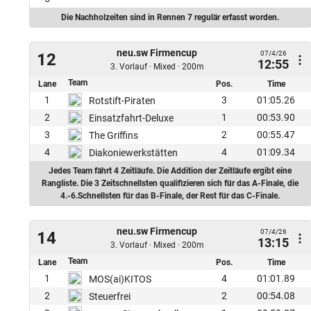
Die Nachholzeiten sind in Rennen 7 regulär erfasst worden.
neu.sw Firmencup
07/4/26
12
12:55
3. Vorlauf · Mixed · 200m
Team
Lane
Pos.
Time
1
3
01:05.26
Rotstift-Piraten
2
1
00:53.90
Einsatzfahrt-Deluxe
3
2
00:55.47
The Griffins
4
4
01:09.34
Diakoniewerkstätten
Jedes Team fährt 4 Zeitläufe. Die Addition der Zeitläufe ergibt eine
Rangliste. Die 3 Zeitschnellsten qualifizieren sich für das A-Finale, die
4.-6.Schnellsten für das B-Finale, der Rest für das C-Finale.
neu.sw Firmencup
07/4/26
14
13:15
3. Vorlauf · Mixed · 200m
Team
Lane
Pos.
Time
1
4
01:01.89
MOS(ai)KITOS
2
2
00:54.08
Steuerfrei